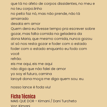
que tá no afeto de corpos dissidentes, no meu e
no teu corpo.linho
no peito faz nó, mas não prende, não tá
amarrado
desata em amor
Quem dera eu tivesse tempo pra escrever sobre
gozar, mas falta comida na geladeira da
dona Maria, que mesmo comida, nunca gozou
aí só nos resta gozar e foder com o estado
foder com o estado enquanto eu fodo com
você
refrão:
eis me aqui, eis me aqui
não diga que não falei de amor
yo soy el futuro, camina
laroyê dona moça me diga quem sou: eu.
nosso lance é foda viu!
Ficha Técnica
MAIS QUE DOR – Kimani / Dani Turcheto
Voz: Kimani